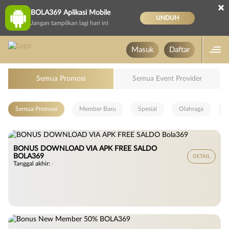
×
BOLA369 Aplikasi Mobile
UNDUH
Jangan tampilkan lagi hari ini
Masuk
Daftar
Semua Promosi
Semua Event Provider
Semua Promosi
Member Baru
Spesial
Olahraga
L
BONUS DOWNLOAD VIA APK FREE SALDO
BOLA369
DETAIL
Tanggal akhir:
-