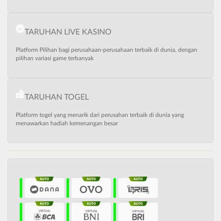
TARUHAN LIVE KASINO
Platform Pilihan bagi perusahaan-perusahaan terbaik di dunia, dengan
pilihan variasi game terbanyak
TARUHAN TOGEL
Platform togel yang menarik dari perusahan terbaik di dunia yang
menawarkan hadiah kemenangan besar