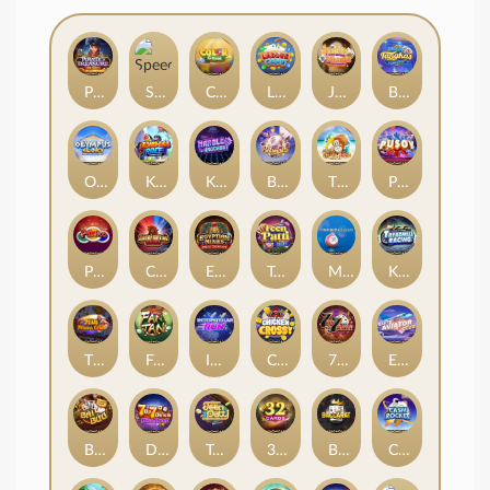
Pirate's Tresure
Speedy Andar Bahar
Colour Game
Ladder Game
Jhandi Munda
Bola Tangkas
Olympus Glory
KM Virtual Animal Race
KM Marble Knockout
Belangkai 2
Thai Hi Lo 2
Pusoy
Plinko
Cockfighting Arena
Egyptian Mines
Teen Patti Blitz
Max Keno
KM Virtual Treadmill Racing
Thai Fish Prawn Crab
Fan Tan Classic
Interstellar Run
Chicken Crossy
7 Up 7 Down Rush
Elite Aviator Club
Bai Buu
Dice Duet
Teen Patti
32 Cards
Baccarat
Cash Rocket