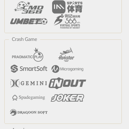
Crash Game