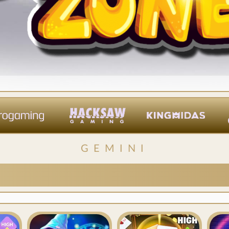
GEMINI