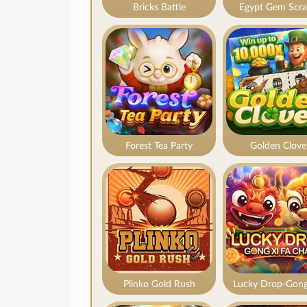
Bricks Battle
Egypt Gem Scra
Forest Tea Party
Golden Clove
Plinko Gold Rush