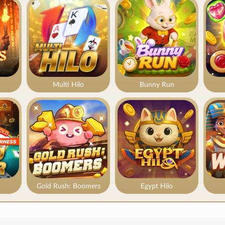
Multi Hilo
Bunny Run
Gold Rush: Boomers
Egypt Hilo