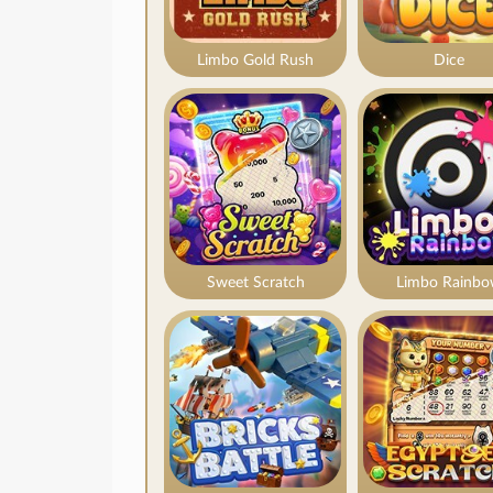
Limbo Gold Rush
Dice
Sweet Scratch
Limbo Rainb