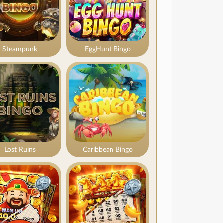
Steampunk
EggHunt Bingo
Lost Ruins
Caribbean Bingo