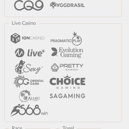
Live Casino
Race
Togel