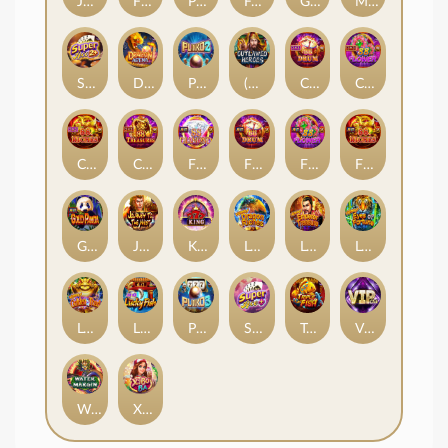
JiXiangRuYi(H5)
F-88Treasures(H5)
PINE OF PLINKO 2
FA DA CAI(H5)
G-BloomingRiches
MANEKI NEKO(H5)
Super Ace2+
Dragon Arena
Plinko2
(H5)Outlawed Heroes
C-88Drum(H5)
C-88Flower(H5)
C-88Riches(H5)
C-88Treasures(H5)
F-88Diamond(H5)
F-88Drum(H5)
F-88Flower(H5)
F-88Riches(H5)
Gold Panda(H5)
JourneyToTheWest
King-777
L-DragonRiches
L-EmperorTreasure
L-EyesOfFortune
L-GoldenToad
LuckyFish
Plinko3
Super Ace+
Triple Fish(H5)
VIP Club
Water Margin(H5)
XiBoBA