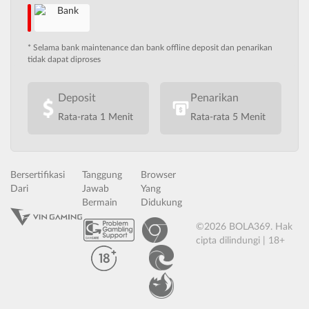
* Selama bank maintenance dan bank offline deposit dan penarikan
tidak dapat diproses
Deposit
Penarikan
Rata-rata 1 Menit
Rata-rata 5 Menit
Bersertifikasi
Tanggung
Browser
Dari
Jawab
Yang
Bermain
Didukung
©2026 BOLA369. Hak
cipta dilindungi | 18+