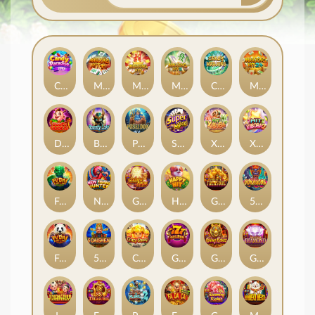
Candy Paradise 2048
Mahjong Hit +
Mahjong Hit
Mahjong Hit 2
Crazy Mahjong
Mahjong Hit 2+
DuoFuDuoCai
Bounty Loki
Poseidon
Super Ace
XiBoBa Hit
XiBoBa Hit2
Fu Dai Lian Lian-Dragon
New-Fishing Hunter
G-GoldenDrum
Happy Hit
G-InfiniteTreasure
5 Dragons(H5)
Fu Dai Lian Lian-Panda
5 CaiShen(H5)
Crazy Sheep
Golden 777(H5)
G-RollingRiches
G-DazzlingDiamond