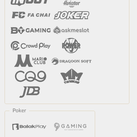
Poker