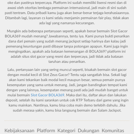
oke dan pastinya terpercaya. Platform ini sudah memiliki lisensi resmi dan di
awasi oleh otoritas lembaga permainan internasional, jadi main di sini sudah
pasti tentram. Data pribadi kamu juga akan benar-benar terjaga kerahasiaannya.
Ditambah lagi, layanan cs kami selalu menjamin permainan fair play, tidak akan
ada lagi yang namanya kecurangan.
Mungkin ada beberapa pertanyaan seperti, apakah benar bermain
Slot Gacor
BOLA369
mudah menang? Jawabannya, tentu iya. Kami punya bukti penarikan
dana dari pemain yang sudah menang jackpot setiap harinya dan kalau jadi
pemenang keuntungan pasti dibayar tanpa potongan apapun. Kami juga ingin
mengingatkan, apakah ada batasan kemenangan di BOLA369? platform ini
adalah situs slot gacor yang resmi dan terpercaya, jadi tidak ada batasan
taruhan atau penarikan.
Lalu, pertanyaan lain yang sering muncul seperti, bisakah bermain slot gacor
dengan modal kecil di
Slot Zeus Gacor
? Tentu saja sangatlah bisa. Sekali lagi
akan kami tekankan baik modal kecil maupun besar, semua pemain punya
kesempatan yang sama untuk menang. Jadi, jangan bandingkan tempat kami
dengan yang lainnya, kesempatan menang pasti ada jadi mudah banget untuk
mulai bermain
Slot Gacor BOLA369
. Maka dari itu, daftar akun dan lakukan
deposit, setelah itu kami sarankan untuk cek RTP Terbaru dari game yang ingin
kamu mainkan. Nantinya, kamu bisa coba main demo terlebih dahulu. Jika
sudah merasa yakin, kamu bisa langsung bermain dan Salam Jackpot.
Kebijaksanaan
Platform
Kategori
Dukungan
Komunitas