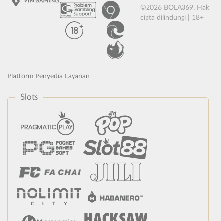
©2026 BOLA369. Hak
cipta dilindungi | 18+
Platform Penyedia Layanan
Slots