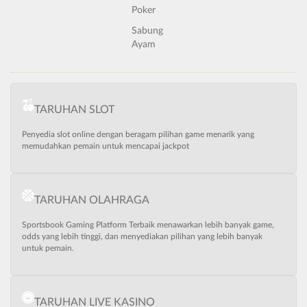
Poker
Sabung
Ayam
TARUHAN SLOT
Penyedia slot online dengan beragam pilihan game menarik yang
memudahkan pemain untuk mencapai jackpot
TARUHAN OLAHRAGA
Sportsbook Gaming Platform Terbaik menawarkan lebih banyak game,
odds yang lebih tinggi, dan menyediakan pilihan yang lebih banyak
untuk pemain.
TARUHAN LIVE KASINO