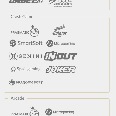
Crash Game
Arcade