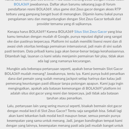
BOLA369
jawabannya. Daftar akun barumu sekarang juga di forum
pendaftaran resmi BOLA369, situs game slot Zeus gacor dengan akses RTP
terbaru yang gampang banget buat di menangkan. Dijamin kamu bakal punya
pengalaman seru dan menguntungkan dengan
Slot Zeus Gacor
terbaik dari
provider ternama yang di sajikannya.
Kenapa harus BOLA369? Karena BOLA369
Situs Slot Zeus Gacor
yang bisa
kamu temukan dengan mudah di Google, punya reputasi digital yang sangat
oke dan pastinya terpercaya. Platform ini sudah memiliki lisensi resmi dan di
awasi oleh otoritas lembaga permainan internasional, jadi main di sini sudah
pasti tentram. Data pribadi kamu juga akan benar-benar terjaga kerahasiaannya.
Ditambah lagi, layanan cs kami selalu menjamin permainan fair play, tidak akan
ada lagi yang namanya kecurangan.
Mungkin ada beberapa pertanyaan seperti, apakah benar bermain
Slot Gacor
BOLA369
mudah menang? Jawabannya, tentu iya. Kami punya bukti penarikan
dana dari pemain yang sudah menang jackpot setiap harinya dan kalau jadi
pemenang keuntungan pasti dibayar tanpa potongan apapun. Kami juga ingin
mengingatkan, apakah ada batasan kemenangan di BOLA369? platform ini
adalah situs slot gacor yang resmi dan terpercaya, jadi tidak ada batasan
taruhan atau penarikan.
Lalu, pertanyaan lain yang sering muncul seperti, bisakah bermain slot gacor
dengan modal kecil di
Slot Zeus Gacor
? Tentu saja sangatlah bisa. Sekali lagi
akan kami tekankan baik modal kecil maupun besar, semua pemain punya
kesempatan yang sama untuk menang. Jadi, jangan bandingkan tempat kami
dengan yang lainnya, kesempatan menang pasti ada jadi mudah banget untuk