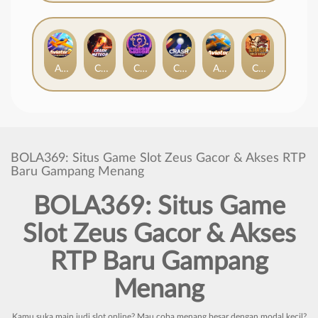
Aviator2-Sky Elite
Crash Meteor
Crash Neon
Crash Classic
Aviator
Crash Gold Rush
BOLA369: Situs Game Slot Zeus Gacor & Akses RTP
Baru Gampang Menang
BOLA369: Situs Game
Slot Zeus
Gacor
&
Akses
RTP
Baru
Gampang
Menang
Kamu suka main judi slot online? Mau coba menang besar dengan modal kecil?