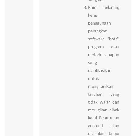
Kami melarang
keras
penggunaan
perangkat,
software, "bots",
program atau
metode apapun
yang
diaplikasikan
untuk
menghasilkan
taruhan yang
tidak wajar dan
merugikan pihak
kami. Penutupan
account akan
dilakukan tanpa