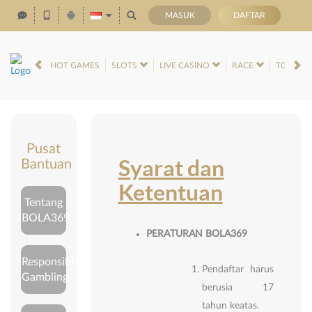
MASUK
DAFTAR
HOT GAMES
SLOTS
LIVE CASINO
RACE
TOGEL
Pusat
Syarat dan
Bantuan
Ketentuan
Tentang
BOLA369
PERATURAN BOLA369
Responsible
Pendaftar harus
Gambling
berusia 17
tahun keatas.