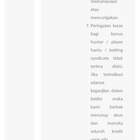
memanipulasi
atau
mencurigakan.
Peringatan keras
bagi bonus
hunter / player
hantu / betting
syndicate tidak
terima disini.
Jika terindikasi
adanya
keganjilan dalam
betlist maka
kami berhak
menutup akun
dan menyita
seluruh kredit
yang ada