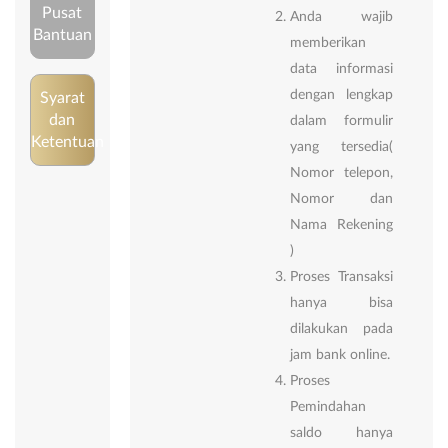
Pusat
Anda wajib
Bantuan
memberikan
data informasi
dengan lengkap
Syarat
dan
dalam formulir
Ketentuan
yang tersedia(
Nomor telepon,
Nomor dan
Nama Rekening
)
Proses Transaksi
hanya bisa
dilakukan pada
jam bank online.
Proses
Pemindahan
saldo hanya