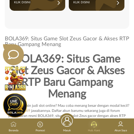
KLIK DISINI
KLIK DISINI
BOLA369: Situs Game Slot Zeus Gacor & Akses RTP
Baru Gampang Menang
BOLA369: Situs Game
Slot Zeus
Gacor
&
Akses
RTP
Baru
Gampang
Menang
Kamu suka main judi slot online? Mau coba menang besar dengan modal kecil?
BOLA369
jawabannya. Daftar akun barumu sekarang juga di forum
pendaftaran resmi BOLA369, situs game slot Zeus gacor dengan akses RTP
terbaru yang gampang banget buat di menangkan. Dijamin kamu bakal punya
pengalaman seru dan menguntungkan dengan
Slot Zeus Gacor
terbaik dari
Beranda
Promosi
provider ternama yang di sajikannya.
Masuk
Hub. Kami
Akun Saya