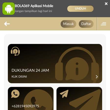
×
BOLA369 Aplikasi Mobile
UNDUH
Jangan tampilkan lagi hari ini
Masuk
Daftar
DUKUNGAN 24 JAM
KLIK DISINI
+6281945092975