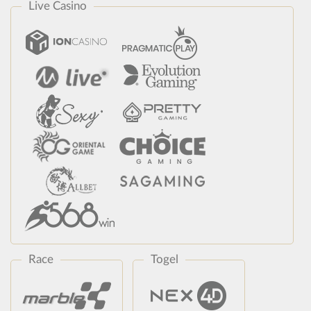
Live Casino
Race
Togel