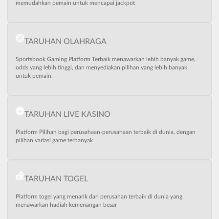
memudahkan pemain untuk mencapai jackpot
TARUHAN OLAHRAGA
Sportsbook Gaming Platform Terbaik menawarkan lebih banyak game,
odds yang lebih tinggi, dan menyediakan pilihan yang lebih banyak
untuk pemain.
TARUHAN LIVE KASINO
Platform Pilihan bagi perusahaan-perusahaan terbaik di dunia, dengan
pilihan variasi game terbanyak
TARUHAN TOGEL
Platform togel yang menarik dari perusahan terbaik di dunia yang
menawarkan hadiah kemenangan besar