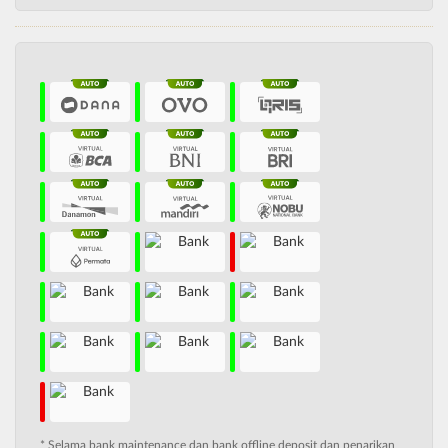
* Selama bank maintenance dan bank offline deposit dan penarikan