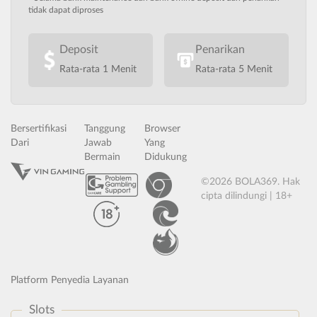
tidak dapat diproses
Deposit
Penarikan
Rata-rata 1 Menit
Rata-rata 5 Menit
Bersertifikasi
Tanggung
Browser
Dari
Jawab
Yang
Bermain
Didukung
©2026 BOLA369. Hak
cipta dilindungi | 18+
Platform Penyedia Layanan
Slots