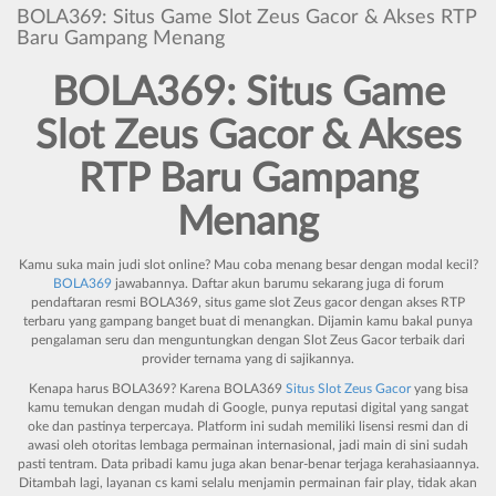
BOLA369: Situs Game Slot Zeus Gacor & Akses RTP
Baru Gampang Menang
BOLA369: Situs Game
Slot Zeus
Gacor
&
Akses
RTP
Baru
Gampang
Menang
Kamu suka main judi slot online? Mau coba menang besar dengan modal kecil?
BOLA369
jawabannya. Daftar akun barumu sekarang juga di forum
pendaftaran resmi BOLA369, situs game slot Zeus gacor dengan akses RTP
terbaru yang gampang banget buat di menangkan. Dijamin kamu bakal punya
pengalaman seru dan menguntungkan dengan
Slot Zeus Gacor
terbaik dari
provider ternama yang di sajikannya.
Kenapa harus BOLA369? Karena BOLA369
Situs Slot Zeus Gacor
yang bisa
kamu temukan dengan mudah di Google, punya reputasi digital yang sangat
oke dan pastinya terpercaya. Platform ini sudah memiliki lisensi resmi dan di
awasi oleh otoritas lembaga permainan internasional, jadi main di sini sudah
pasti tentram. Data pribadi kamu juga akan benar-benar terjaga kerahasiaannya.
Ditambah lagi, layanan cs kami selalu menjamin permainan fair play, tidak akan