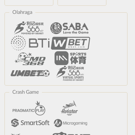
Olahraga
Crash Game