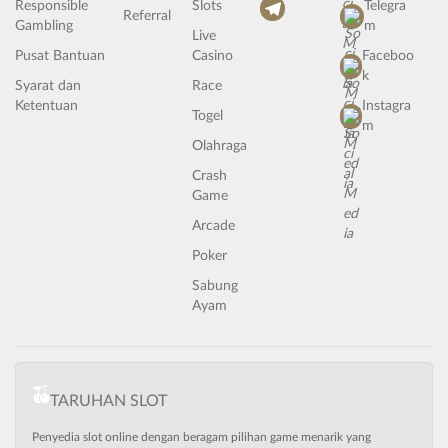
Responsible
Slots
Telegra
Referral
Gambling
m
Live
Pusat Bantuan
Casino
Faceboo
k
Syarat dan
Race
Ketentuan
Instagra
Togel
m
Olahraga
Crash
Game
Arcade
Poker
Sabung
Ayam
TARUHAN SLOT
Penyedia slot online dengan beragam pilihan game menarik yang