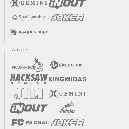
Arcade