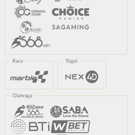
Race
Togel
Olahraga