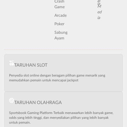
Crash
Game
Arcade
Poker
Sabung
Ayam
TARUHAN SLOT
Penyedia slot online dengan beragam pilihan game menarik yang
memudahkan pemain untuk mencapai jackpot
TARUHAN OLAHRAGA
Sportsbook Gaming Platform Terbaik menawarkan lebih banyak game,
odds yang lebih tinggi, dan menyediakan pilihan yang lebih banyak
untuk pemain.