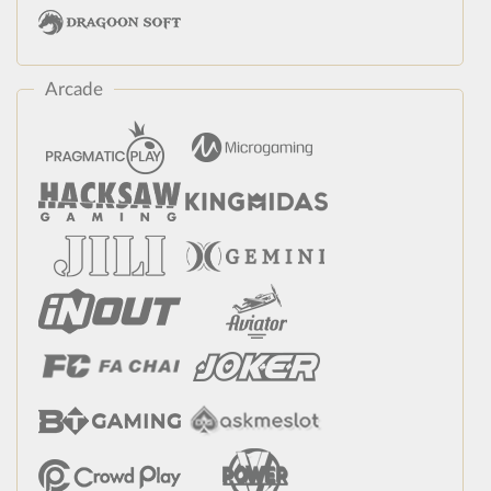
Arcade