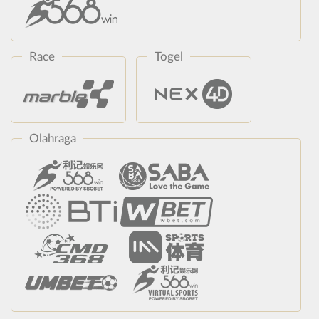
Race
Togel
Olahraga