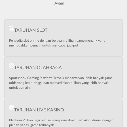
Ayam
TARUHAN SLOT
Penyedia slot online dengan beragam pilihan game menarik yang
memudahkan pemain untuk mencapai jackpot
TARUHAN OLAHRAGA
Sportsbook Gaming Platform Terbaik menawarkan lebih banyak game,
odds yang lebih tinggi, dan menyediakan pilihan yang lebih banyak
untuk pemain.
TARUHAN LIVE KASINO
Platform Pilihan bagi perusahaan-perusahaan terbaik di dunia, dengan
pilihan variasi game terbanyak