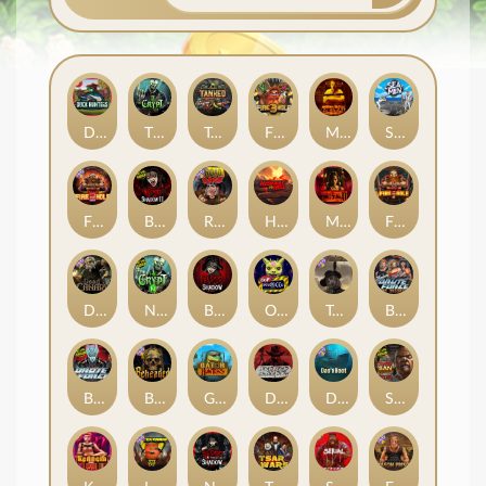
Duck Hunters
The Crypt
Tanked
Fire in the Hole 3
Mental
Seamen
Fire in the Hole 2
Blood & Shadow 2
Road Rage
Highway to Hell
Mental 2
Fire In The Hole xBomb
Dead Canary
Nexus The Crypt
Blood & Shadow
Outsourced
Tombstone RIP
Brute Force: Alien Onslaught
Brute Force
Beheaded
Gator Hunters
Dead, Dead, or Deader
Das xBoot
San Quentin 2: Death Row