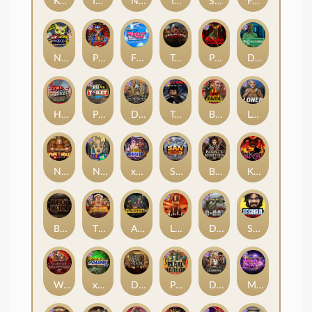
Kenneth Must Die
Infectious 5 xWays
Nexus Blood & Shadow
Tsar Wars
Serial
Folsom Prison
Nexus Outsourced
Punk Rocker 2
Flight Mode
Tombstone Slaughter
Possessed
Disturbed
Home of the Brave
Punk Toilet
Deadwood R.I.P
True Grit Redemption
Blood Diamond
Loner
Nexus Fire In The Hole xBomb
Nine To Five
xWays Hoarder 2
San Quentin xWays
Bounty Hunters xNudge®
Kill Em All
Bangkok Hilton
The Border
Apocalypse Super xNudge
Little Bighorn
D Day
Stockholm Syndrome
Warrior Graveyard xNudge
xWays Hoarder xSplit
Dead Men Walking
Pearl Harbor
Deadwood xNudge
Milky Ways