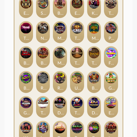
El Pasa Gunfight xNudge
Skate or Die
Buffalo Hunter
Evil Goblins xBomb
Karen Maneater
Tombstone No Mercy
The Rave
Nexus Tombstone RIP
Munchies
The Cage
Monkey's Gold xPays
Punk Rocker
Book Of Shadows
Barbarian Fury
Misery Mining
Tomb of Akhenaten
True kult
Fruits
Brick Snake 2000
Rock Bottom
Roadkill
Ugliest Catch
Bushido Way xNudge
Gaelic Gold
Gluttony
Tombstone
Devil's Crossroad
The Creepy Carnival
DJ Psycho
East Coast Vs West Coast