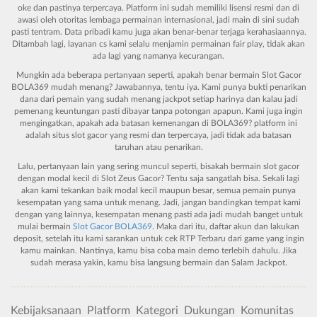
oke dan pastinya terpercaya. Platform ini sudah memiliki lisensi resmi dan di
awasi oleh otoritas lembaga permainan internasional, jadi main di sini sudah
pasti tentram. Data pribadi kamu juga akan benar-benar terjaga kerahasiaannya.
Ditambah lagi, layanan cs kami selalu menjamin permainan fair play, tidak akan
ada lagi yang namanya kecurangan.
Mungkin ada beberapa pertanyaan seperti, apakah benar bermain
Slot Gacor
BOLA369
mudah menang? Jawabannya, tentu iya. Kami punya bukti penarikan
dana dari pemain yang sudah menang jackpot setiap harinya dan kalau jadi
pemenang keuntungan pasti dibayar tanpa potongan apapun. Kami juga ingin
mengingatkan, apakah ada batasan kemenangan di BOLA369? platform ini
adalah situs slot gacor yang resmi dan terpercaya, jadi tidak ada batasan
taruhan atau penarikan.
Lalu, pertanyaan lain yang sering muncul seperti, bisakah bermain slot gacor
dengan modal kecil di
Slot Zeus Gacor
? Tentu saja sangatlah bisa. Sekali lagi
akan kami tekankan baik modal kecil maupun besar, semua pemain punya
kesempatan yang sama untuk menang. Jadi, jangan bandingkan tempat kami
dengan yang lainnya, kesempatan menang pasti ada jadi mudah banget untuk
mulai bermain
Slot Gacor BOLA369
. Maka dari itu, daftar akun dan lakukan
deposit, setelah itu kami sarankan untuk cek RTP Terbaru dari game yang ingin
kamu mainkan. Nantinya, kamu bisa coba main demo terlebih dahulu. Jika
sudah merasa yakin, kamu bisa langsung bermain dan Salam Jackpot.
Kebijaksanaan
Platform
Kategori
Dukungan
Komunitas