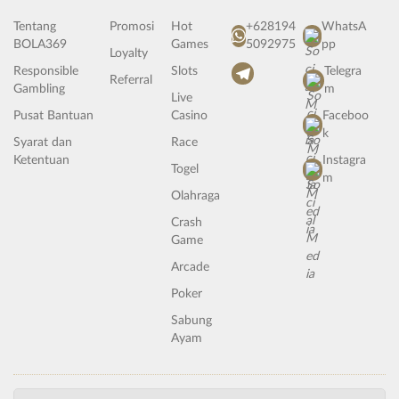
Tentang
Promosi
Hot
+628194
WhatsA
BOLA369
Games
5092975
pp
Loyalty
Responsible
Slots
Telegra
Referral
Gambling
m
Live
Pusat Bantuan
Casino
Faceboo
k
Syarat dan
Race
Ketentuan
Instagra
Togel
m
Olahraga
Crash
Game
Arcade
Poker
Sabung
Ayam