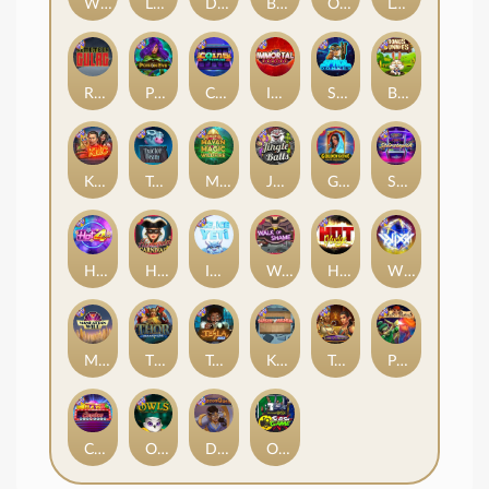
Whacked
Land of the Free
Dragon Tribe
Benji Killed in Vegas
Outsourced: Payday
Legion X
Remember Gulag
Poison Eve
Coins of Fortune
Immortal Fruits
Space Donkey
Bonus Bunnies
Kiss My Chainsaw
Tractor Beam
Mayan Magic Wildfire
Jingle Balls
Golden Genie And The Walking Wilds
Starstruck
Hot 4 Cash
Harlequin Carnival
Ice Ice Yeti
Walk of Shame
Hot Nudge
WiXX
Manhattan Goes Wild
Thor: Hammer Time
Tesla Jolt
Kitchen Drama: Sushi Mania
Tomb of Nefertiti
Pixies vs Pirates
Casino Win Spin
Owls
Dungeon Quest
Outsourced: Slash Game