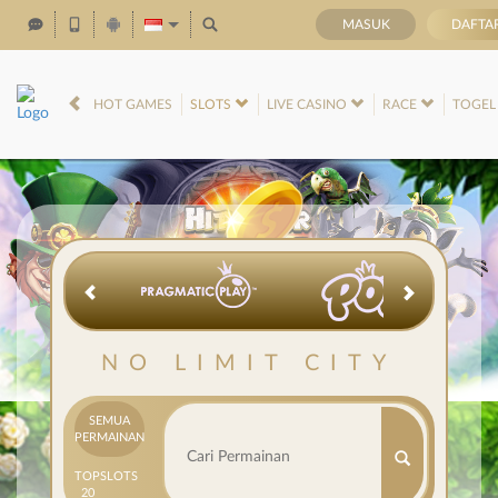
MASUK
DAFTA
IDR
12,732,388,
HOT GAMES
SLOTS
LIVE CASINO
RACE
TOGE
NO LIMIT CITY
SEMUA
PERMAINAN
TOP
SLOTS
20