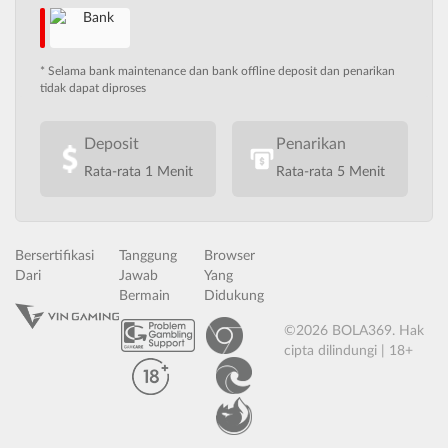
* Selama bank maintenance dan bank offline deposit dan penarikan
tidak dapat diproses
Deposit
Penarikan
Rata-rata 1 Menit
Rata-rata 5 Menit
Bersertifikasi
Tanggung
Browser
Dari
Jawab
Yang
Bermain
Didukung
©2026 BOLA369. Hak
cipta dilindungi | 18+