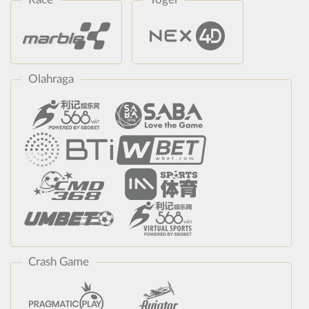
Olahraga
Crash Game