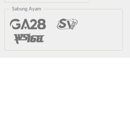
Sabung Ayam