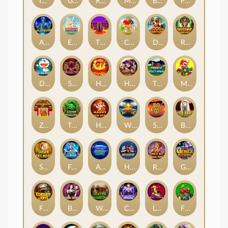
ICELAND
GOD OF WEALTH
Red Chilli
MARIO GOLF
BOY KING
FORTUNE DRAGON 88
Aladdin Wishes
EASTER BUNNY
TIKI TORCH
CANDY CRUSH
DOG FORTUNE
Rising Maya
Doraemon
50 DRAGONS
HELL HOT 100
HALLOWIN
TRIPLE TWISTER
MARIO AND FRIENDS
ZHAO CAI JIN BAO
TWIN DRAGON
HAPPY NEW YEAR
WORLD CUP FRENZY
50 LIONS
BAI SHI
SUSHI DELIGHT
Frozen Joker
AROWANAS LUCK
HIGHWAY KING
RICH AND WEALTHY
Genies Blessing
FORTUNE LIONS
BOBA BOBA
WATER MARGIN
Celestial Goddess
LUCKY JOKER 5
FUNTASTIC FRUIT