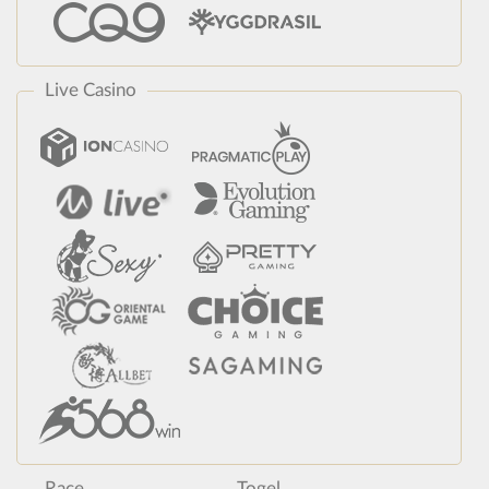
Live Casino
Race
Togel