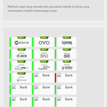
Platform togel yang menarik dari perusahan terbaik di dunia yang
menawarkan hadiah kemenangan besar