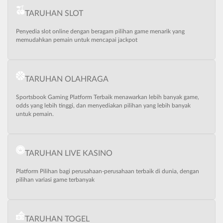
TARUHAN SLOT
Penyedia slot online dengan beragam pilihan game menarik yang
memudahkan pemain untuk mencapai jackpot
TARUHAN OLAHRAGA
Sportsbook Gaming Platform Terbaik menawarkan lebih banyak game,
odds yang lebih tinggi, dan menyediakan pilihan yang lebih banyak
untuk pemain.
TARUHAN LIVE KASINO
Platform Pilihan bagi perusahaan-perusahaan terbaik di dunia, dengan
pilihan variasi game terbanyak
TARUHAN TOGEL