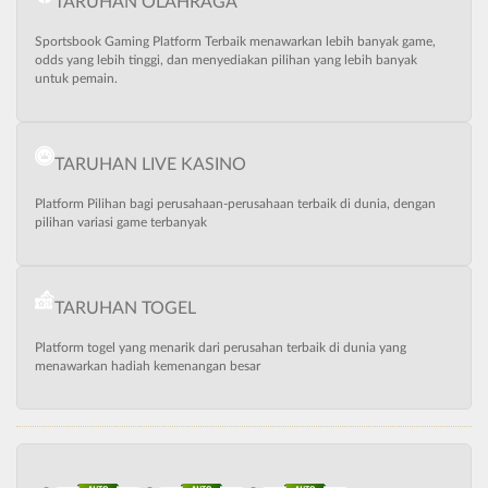
TARUHAN OLAHRAGA
Sportsbook Gaming Platform Terbaik menawarkan lebih banyak game,
odds yang lebih tinggi, dan menyediakan pilihan yang lebih banyak
untuk pemain.
TARUHAN LIVE KASINO
Platform Pilihan bagi perusahaan-perusahaan terbaik di dunia, dengan
pilihan variasi game terbanyak
TARUHAN TOGEL
Platform togel yang menarik dari perusahan terbaik di dunia yang
menawarkan hadiah kemenangan besar