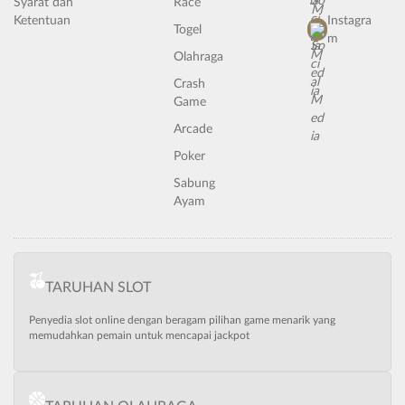
Syarat dan
Race
Ketentuan
Instagra
Togel
m
Olahraga
Crash
Game
Arcade
Poker
Sabung
Ayam
TARUHAN SLOT
Penyedia slot online dengan beragam pilihan game menarik yang
memudahkan pemain untuk mencapai jackpot