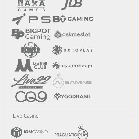
Live Casino