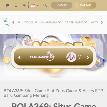
MASUK
DAFTAR
NO
RACE
TOGEL
OLAHRAGA
CRASH GAME
ARCADE
BOLA369: Situs Game Slot Zeus Gacor & Akses RTP
Baru Gampang Menang