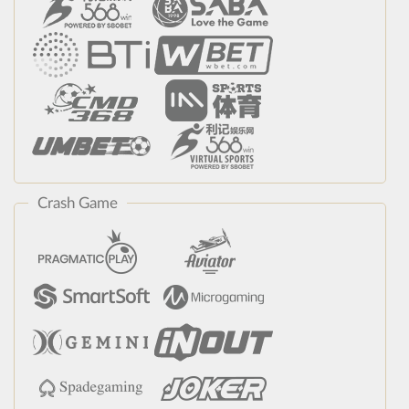
Crash Game