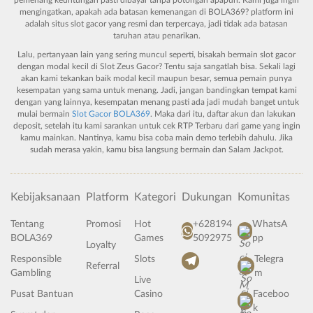
mengingatkan, apakah ada batasan kemenangan di BOLA369? platform ini
adalah situs slot gacor yang resmi dan terpercaya, jadi tidak ada batasan
taruhan atau penarikan.
Lalu, pertanyaan lain yang sering muncul seperti, bisakah bermain slot gacor
dengan modal kecil di
Slot Zeus Gacor
? Tentu saja sangatlah bisa. Sekali lagi
akan kami tekankan baik modal kecil maupun besar, semua pemain punya
kesempatan yang sama untuk menang. Jadi, jangan bandingkan tempat kami
dengan yang lainnya, kesempatan menang pasti ada jadi mudah banget untuk
mulai bermain
Slot Gacor BOLA369
. Maka dari itu, daftar akun dan lakukan
deposit, setelah itu kami sarankan untuk cek RTP Terbaru dari game yang ingin
kamu mainkan. Nantinya, kamu bisa coba main demo terlebih dahulu. Jika
sudah merasa yakin, kamu bisa langsung bermain dan Salam Jackpot.
Kebijaksanaan
Platform
Kategori
Dukungan
Komunitas
Tentang
Promosi
Hot
+628194
WhatsA
BOLA369
Games
5092975
pp
Loyalty
Responsible
Slots
Telegra
Referral
Gambling
m
Live
Pusat Bantuan
Casino
Faceboo
k