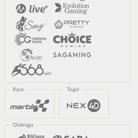
Race
Togel
Olahraga