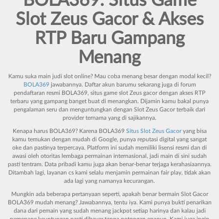
BOLA369: Situs Game
Slot Zeus
Gacor
&
Akses
RTP
Baru
Gampang
Menang
Kamu suka main judi slot online? Mau coba menang besar dengan modal kecil?
BOLA369
jawabannya. Daftar akun barumu sekarang juga di forum
pendaftaran resmi BOLA369, situs game slot Zeus gacor dengan akses RTP
terbaru yang gampang banget buat di menangkan. Dijamin kamu bakal punya
pengalaman seru dan menguntungkan dengan
Slot Zeus Gacor
terbaik dari
provider ternama yang di sajikannya.
Kenapa harus BOLA369? Karena BOLA369
Situs Slot Zeus Gacor
yang bisa
kamu temukan dengan mudah di Google, punya reputasi digital yang sangat
oke dan pastinya terpercaya. Platform ini sudah memiliki lisensi resmi dan di
awasi oleh otoritas lembaga permainan internasional, jadi main di sini sudah
pasti tentram. Data pribadi kamu juga akan benar-benar terjaga kerahasiaannya.
Ditambah lagi, layanan cs kami selalu menjamin permainan fair play, tidak akan
ada lagi yang namanya kecurangan.
Mungkin ada beberapa pertanyaan seperti, apakah benar bermain
Slot Gacor
BOLA369
mudah menang? Jawabannya, tentu iya. Kami punya bukti penarikan
dana dari pemain yang sudah menang jackpot setiap harinya dan kalau jadi
pemenang keuntungan pasti dibayar tanpa potongan apapun. Kami juga ingin