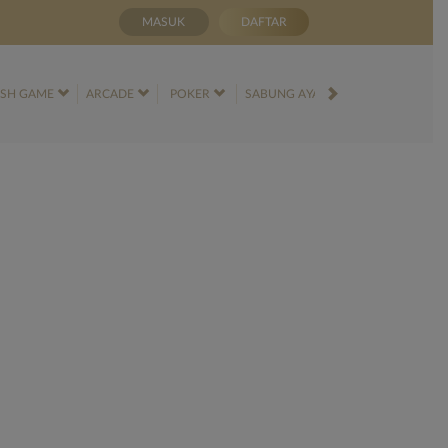
MASUK
DAFTAR
PROMOSI
ASH GAME
ARCADE
POKER
SABUNG AYAM