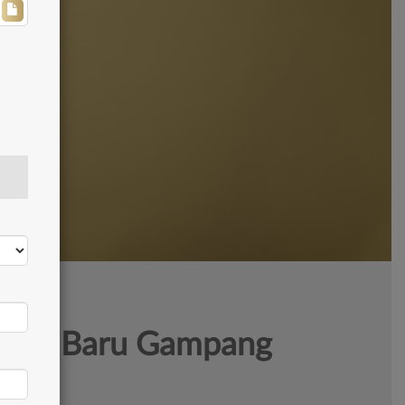
RTP
Baru
Gampang