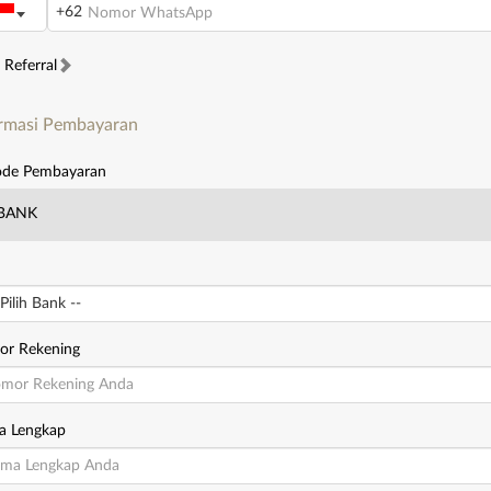
+62
 Referral
ormasi Pembayaran
de Pembayaran
BANK
r Rekening
Akses RTP Baru Gampang Menang
me Slot Zeus
Gacor
&
Akses
 Lengkap
Menang