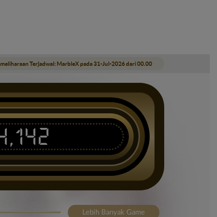
aan Terjadwal: MarbleX pada 31-Jul-2026 dari 00.00.00 sampai 31-Jul-2027 00.00.0
4,142
Lebih Banyak Game