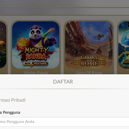
Mighty Panda
Glory Of Rome
MicroGaming
Habanero
DAFTAR
rmasi Pribadi
a Pengguna