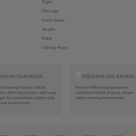
Togel
Olahraga
Crash Game
Arcade
Poker
Sabung Ayam
RUHAN OLAHRAGA
TARUHAN LIVE KASINO
ook Gaming Platform Terbaik
Platform Pilihan bagi perusahaan-
kan lebih banyak game, odds yang
perusahaan terbaik di dunia, dengan
nggi, dan menyediakan pilihan yang
pilihan variasi game terbanyak
anyak untuk pemain.