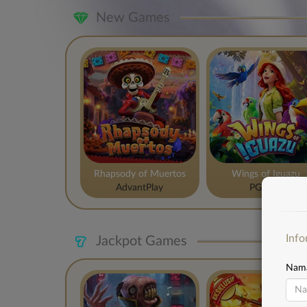
New Games
Rhapsody of Muertos
Wings of Iguazu
AdvantPlay
PG Soft
Info
Jackpot Games
Nam