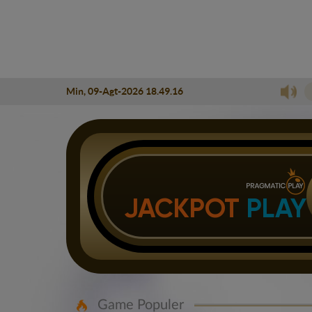
Min, 09-Agt-2026 18.49.16
Selamat datang di BOLA369, kami menyediakan taruhan bola, casino, slot, poker, dan 
JACKPOT
PLAY
Game Populer