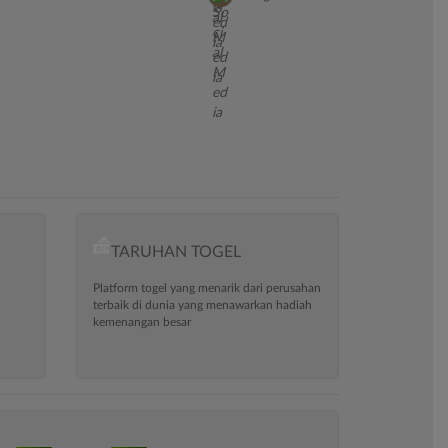
TARUHAN TOGEL
Platform togel yang menarik dari perusahan
terbaik di dunia yang menawarkan hadiah
kemenangan besar