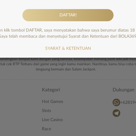
an modal kecil?
BOLA369
jawabannya. Daftar akun barumu sekarang juga di forum pe
an. Dijamin kamu bakal punya pengalaman seru dan menguntungkan dengan
Slot Zeu
yang bisa kamu temukan dengan mudah di Google, punya reputasi digital yang sangat o
jadi main di sini sudah pasti tentram. Data pribadi kamu juga akan benar-benar terjag
permainan fair play, tidak akan ada lagi yang namanya kecurangan.
n klik tombol DAFTAR, saya menyatakan bahwa saya berumur diatas 18 
ain
Slot Gacor BOLA369
mudah menang? Jawabannya, tentu iya. Kami punya bukti pe
Saya telah membaca dan menyetujui Syarat dan Ketentuan dari BOLA369
 potongan apapun. Kami juga ingin mengingatkan, apakah ada batasan kemenangan di 
terpercaya, jadi tidak ada batasan taruhan atau penarikan.
SYARAT & KETENTUAN
n slot gacor dengan modal kecil di
Slot Zeus Gacor
? Tentu saja sangatlah bisa. Sekal
bandingkan tempat kami dengan yang lainnya, kesempatan menang pasti ada jadi mu
 untuk cek RTP Terbaru dari game yang ingin kamu mainkan. Nantinya, kamu bisa coba 
langsung bermain dan Salam Jackpot.
Kategori
Dukungan
Hot Games
+62819
Slots
Live Casino
Race